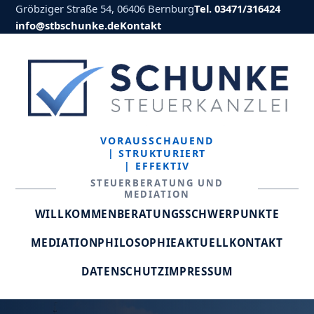
Gröbziger Straße 54, 06406 Bernburg
Tel. 03471/316424
info@stbschunke.de
Kontakt
VORAUSSCHAUEND
| STRUKTURIERT
| EFFEKTIV
STEUERBERATUNG UND
MEDIATION
WILLKOMMEN
BERATUNGSSCHWERPUNKTE
MEDIATION
PHILOSOPHIE
AKTUELL
KONTAKT
DATENSCHUTZ
IMPRESSUM