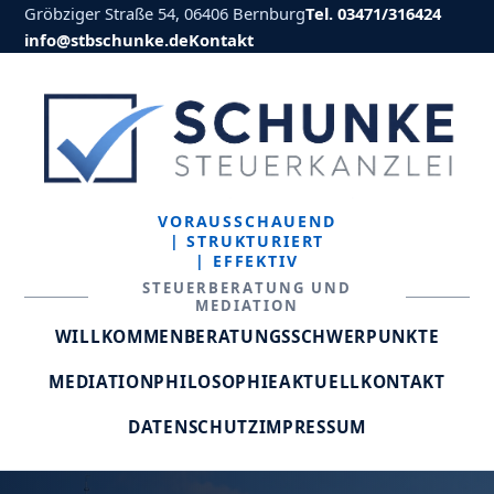
Gröbziger Straße 54, 06406 Bernburg
Tel. 03471/316424
info@stbschunke.de
Kontakt
VORAUSSCHAUEND
| STRUKTURIERT
| EFFEKTIV
STEUERBERATUNG UND
MEDIATION
WILLKOMMEN
BERATUNGSSCHWERPUNKTE
MEDIATION
PHILOSOPHIE
AKTUELL
KONTAKT
DATENSCHUTZ
IMPRESSUM