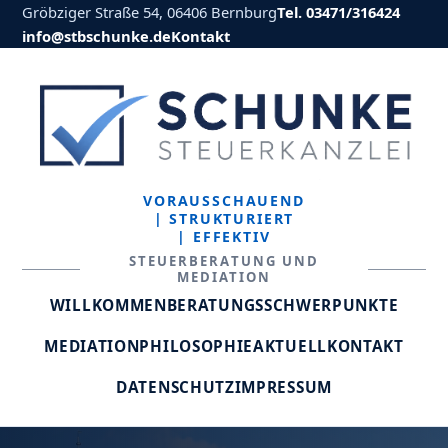
Gröbziger Straße 54, 06406 Bernburg
Tel. 03471/316424
info@stbschunke.de
Kontakt
VORAUSSCHAUEND
| STRUKTURIERT
| EFFEKTIV
STEUERBERATUNG UND
MEDIATION
WILLKOMMEN
BERATUNGSSCHWERPUNKTE
MEDIATION
PHILOSOPHIE
AKTUELL
KONTAKT
DATENSCHUTZ
IMPRESSUM