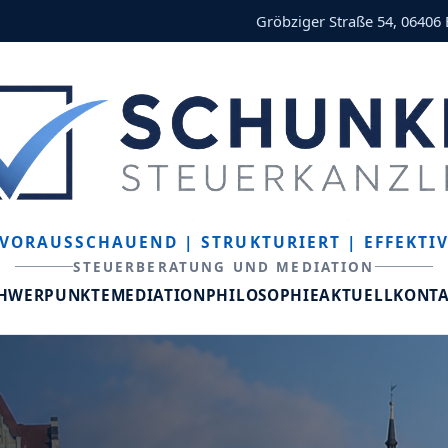
Gröbziger Straße 54, 06406
VORAUSSCHAUEND
| STRUKTURIERT
| EFFEKTI
STEUERBERATUNG UND MEDIATION
CHWERPUNKTE
MEDIATION
PHILOSOPHIE
AKTUELL
KONT