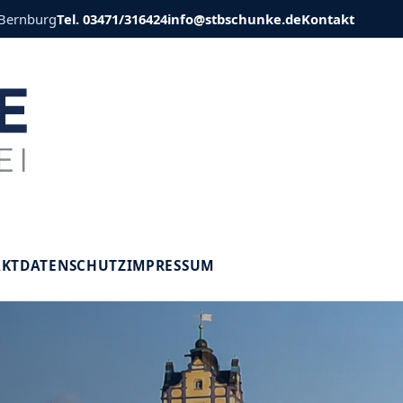
 Bernburg
Tel. 03471/316424
info@stbschunke.de
Kontakt
V
AKT
DATENSCHUTZ
IMPRESSUM