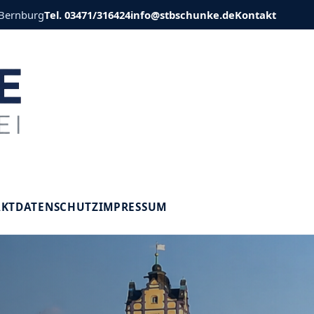
 Bernburg
Tel. 03471/316424
info@stbschunke.de
Kontakt
V
AKT
DATENSCHUTZ
IMPRESSUM