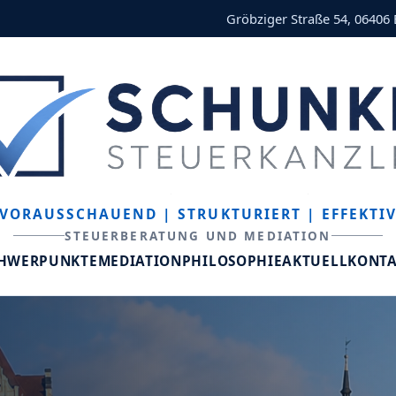
Gröbziger Straße 54, 06406
VORAUSSCHAUEND
| STRUKTURIERT
| EFFEKTI
STEUERBERATUNG UND MEDIATION
CHWERPUNKTE
MEDIATION
PHILOSOPHIE
AKTUELL
KONT