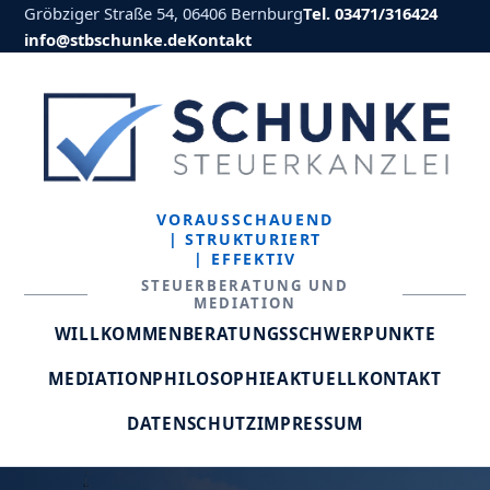
Gröbziger Straße 54, 06406 Bernburg
Tel. 03471/316424
info@stbschunke.de
Kontakt
VORAUSSCHAUEND
| STRUKTURIERT
| EFFEKTIV
STEUERBERATUNG UND
MEDIATION
WILLKOMMEN
BERATUNGSSCHWERPUNKTE
MEDIATION
PHILOSOPHIE
AKTUELL
KONTAKT
DATENSCHUTZ
IMPRESSUM