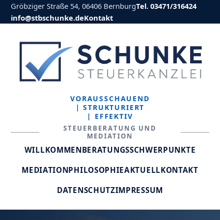
Gröbziger Straße 54, 06406 Bernburg
Tel. 03471/316424
info@stbschunke.de
Kontakt
VORAUSSCHAUEND
| STRUKTURIERT
| EFFEKTIV
STEUERBERATUNG UND
MEDIATION
WILLKOMMEN
BERATUNGSSCHWERPUNKTE
MEDIATION
PHILOSOPHIE
AKTUELL
KONTAKT
DATENSCHUTZ
IMPRESSUM