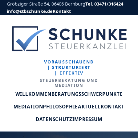
Gröbziger Straße 54, 06406 Bernburg
Tel. 03471/316424
info@stbschunke.de
Kontakt
VORAUSSCHAUEND
| STRUKTURIERT
| EFFEKTIV
STEUERBERATUNG UND
MEDIATION
WILLKOMMEN
BERATUNGSSCHWERPUNKTE
MEDIATION
PHILOSOPHIE
AKTUELL
KONTAKT
DATENSCHUTZ
IMPRESSUM