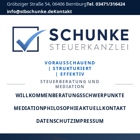
Gröbziger Straße 54, 06406 Bernburg
Tel. 03471/316424
info@stbschunke.de
Kontakt
VORAUSSCHAUEND
| STRUKTURIERT
| EFFEKTIV
STEUERBERATUNG UND
MEDIATION
WILLKOMMEN
BERATUNGSSCHWERPUNKTE
MEDIATION
PHILOSOPHIE
AKTUELL
KONTAKT
DATENSCHUTZ
IMPRESSUM