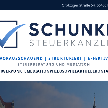
Gröbziger Straße 54, 06406
VORAUSSCHAUEND
| STRUKTURIERT
| EFFEKTI
STEUERBERATUNG UND MEDIATION
CHWERPUNKTE
MEDIATION
PHILOSOPHIE
AKTUELL
KONT