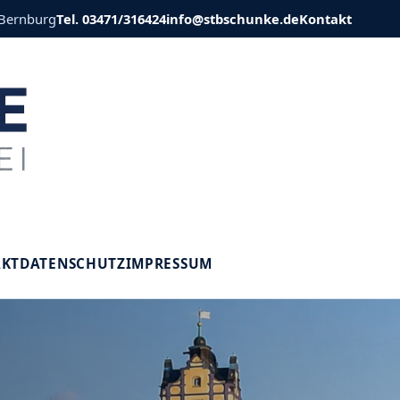
 Bernburg
Tel. 03471/316424
info@stbschunke.de
Kontakt
V
AKT
DATENSCHUTZ
IMPRESSUM