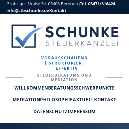
Gröbziger Straße 54, 06406 Bernburg
Tel. 03471/316424
info@stbschunke.de
Kontakt
VORAUSSCHAUEND
| STRUKTURIERT
| EFFEKTIV
STEUERBERATUNG UND
MEDIATION
WILLKOMMEN
BERATUNGSSCHWERPUNKTE
MEDIATION
PHILOSOPHIE
AKTUELL
KONTAKT
DATENSCHUTZ
IMPRESSUM