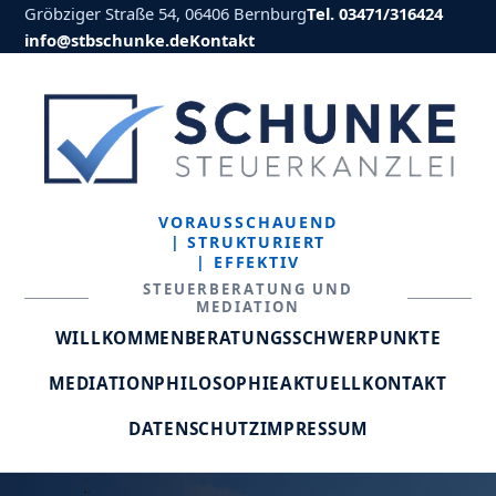
Gröbziger Straße 54, 06406 Bernburg
Tel. 03471/316424
info@stbschunke.de
Kontakt
VORAUSSCHAUEND
| STRUKTURIERT
| EFFEKTIV
STEUERBERATUNG UND
MEDIATION
WILLKOMMEN
BERATUNGSSCHWERPUNKTE
MEDIATION
PHILOSOPHIE
AKTUELL
KONTAKT
DATENSCHUTZ
IMPRESSUM