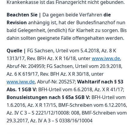
Krankenkasse ist das Finanzgericht nicht gebunden.
Beachten Sie |
Da gegen beide Verfahren
die
Revision
anhängig ist, hat der Bundesfinanzhof nun
bald Gelegenheit, (endlich) für Klarheit zu sorgen. Bis
dahin sollten geeignete Fälle offengehalten werden.
Quelle |
FG Sachsen, Urteil vom 5.4.2018, Az. 8 K
1313/17, Rev. BFH Az. X R 16/18, unter
www.iww.de
,
Abruf-Nr. 204959; FG Sachsen, Urteil vom 20.9.2018,
Az. 6 K 619/17, Rev. BFH Az. X R 30/18, unter
www.iww.de
, Abruf-Nr. 205257;
Wahltarif nach § 53
Abs. 1 SGB V:
BFH-Urteil vom 6.6.2018, Az. X R 41/17;
Bonusleistungen nach § 65a SGB V:
BFH-Urteil vom
1.6.2016, Az. X R 17/15, BMF-Schreiben vom 6.12.2016,
Az. IV C 3 – S 2221/12/10008: 008, BMF-Schreiben vom
29.3.2017, Az. IV A 3 – S 0338/16/10004