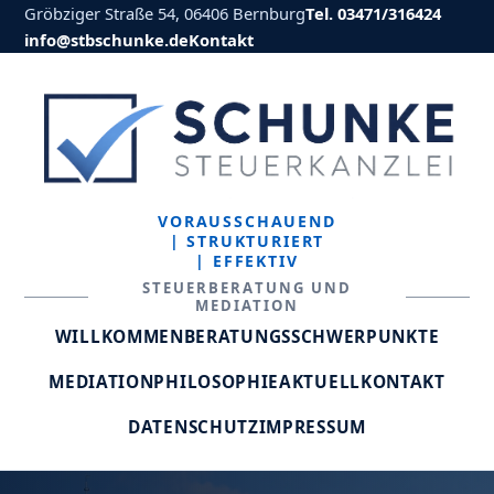
Gröbziger Straße 54, 06406 Bernburg
Tel. 03471/316424
info@stbschunke.de
Kontakt
VORAUSSCHAUEND
| STRUKTURIERT
| EFFEKTIV
STEUERBERATUNG UND
MEDIATION
WILLKOMMEN
BERATUNGSSCHWERPUNKTE
MEDIATION
PHILOSOPHIE
AKTUELL
KONTAKT
DATENSCHUTZ
IMPRESSUM