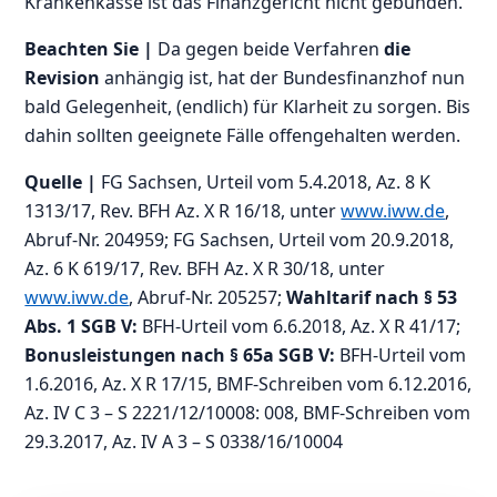
Krankenkasse ist das Finanzgericht nicht gebunden.
Beachten Sie |
Da gegen beide Verfahren
die
Revision
anhängig ist, hat der Bundesfinanzhof nun
bald Gelegenheit, (endlich) für Klarheit zu sorgen. Bis
dahin sollten geeignete Fälle offengehalten werden.
Quelle |
FG Sachsen, Urteil vom 5.4.2018, Az. 8 K
1313/17, Rev. BFH Az. X R 16/18, unter
www.iww.de
,
Abruf-Nr. 204959; FG Sachsen, Urteil vom 20.9.2018,
Az. 6 K 619/17, Rev. BFH Az. X R 30/18, unter
www.iww.de
, Abruf-Nr. 205257;
Wahltarif nach § 53
Abs. 1 SGB V:
BFH-Urteil vom 6.6.2018, Az. X R 41/17;
Bonusleistungen nach § 65a SGB V:
BFH-Urteil vom
1.6.2016, Az. X R 17/15, BMF-Schreiben vom 6.12.2016,
Az. IV C 3 – S 2221/12/10008: 008, BMF-Schreiben vom
29.3.2017, Az. IV A 3 – S 0338/16/10004