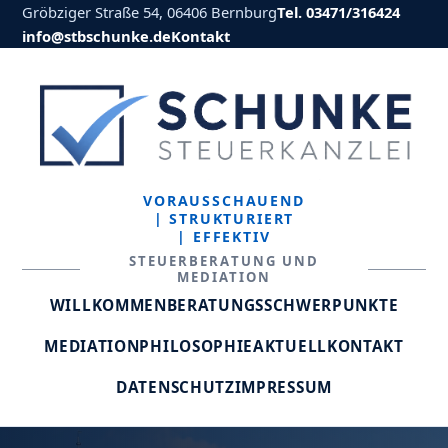
Gröbziger Straße 54, 06406 Bernburg
Tel. 03471/316424
info@stbschunke.de
Kontakt
VORAUSSCHAUEND
| STRUKTURIERT
| EFFEKTIV
STEUERBERATUNG UND
MEDIATION
WILLKOMMEN
BERATUNGSSCHWERPUNKTE
MEDIATION
PHILOSOPHIE
AKTUELL
KONTAKT
DATENSCHUTZ
IMPRESSUM