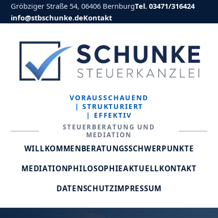
Gröbziger Straße 54, 06406 Bernburg
Tel. 03471/316424
info@stbschunke.de
Kontakt
VORAUSSCHAUEND
| STRUKTURIERT
| EFFEKTIV
STEUERBERATUNG UND
MEDIATION
WILLKOMMEN
BERATUNGSSCHWERPUNKTE
MEDIATION
PHILOSOPHIE
AKTUELL
KONTAKT
DATENSCHUTZ
IMPRESSUM