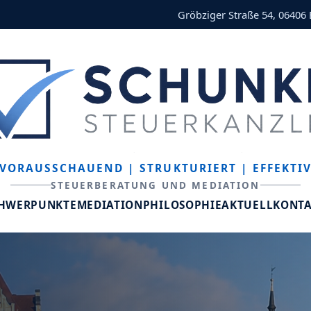
Gröbziger Straße 54, 06406
VORAUSSCHAUEND
| STRUKTURIERT
| EFFEKTI
STEUERBERATUNG UND MEDIATION
CHWERPUNKTE
MEDIATION
PHILOSOPHIE
AKTUELL
KONT