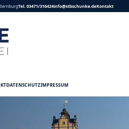
 Bernburg
Tel. 03471/316424
info@stbschunke.de
Kontakt
V
AKT
DATENSCHUTZ
IMPRESSUM