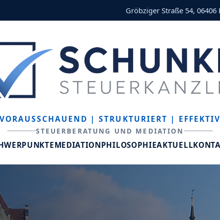
Gröbziger Straße 54, 06406
VORAUSSCHAUEND
| STRUKTURIERT
| EFFEKTI
STEUERBERATUNG UND MEDIATION
CHWERPUNKTE
MEDIATION
PHILOSOPHIE
AKTUELL
KONT