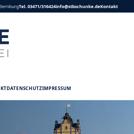
 Bernburg
Tel. 03471/316424
info@stbschunke.de
Kontakt
V
AKT
DATENSCHUTZ
IMPRESSUM