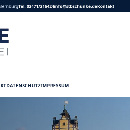
 Bernburg
Tel. 03471/316424
info@stbschunke.de
Kontakt
V
AKT
DATENSCHUTZ
IMPRESSUM