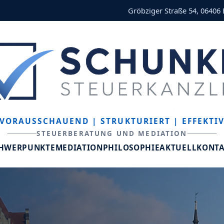
Gröbziger Straße 54, 06406
VORAUSSCHAUEND
| STRUKTURIERT
| EFFEKTI
STEUERBERATUNG UND MEDIATION
CHWERPUNKTE
MEDIATION
PHILOSOPHIE
AKTUELL
KONT