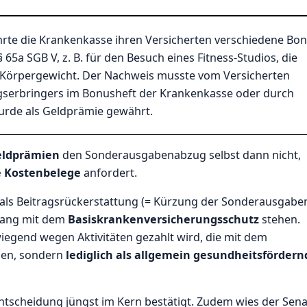
ährte die Krankenkasse ihren Versicherten verschiedene Bon
65a SGB V, z. B. für den Besuch eines Fitness-Studios, die
s Körpergewicht. Der Nachweis musste vom Versicherten
ngserbringers im Bonusheft der Krankenkasse oder durch
urde als Geldprämie gewährt.
eldprämien
den Sonderausgabenabzug selbst dann nicht,
e Kostenbelege
anfordert.
ls Beitragsrückerstattung (= Kürzung der Sonderausgabe
hang mit dem
Basiskrankenversicherungsschutz
stehen.
wiegend wegen Aktivitäten gezahlt wird, die mit dem
ben, sondern
lediglich als allgemein gesundheitsfördern
Entscheidung jüngst im Kern bestätigt. Zudem wies der Sena