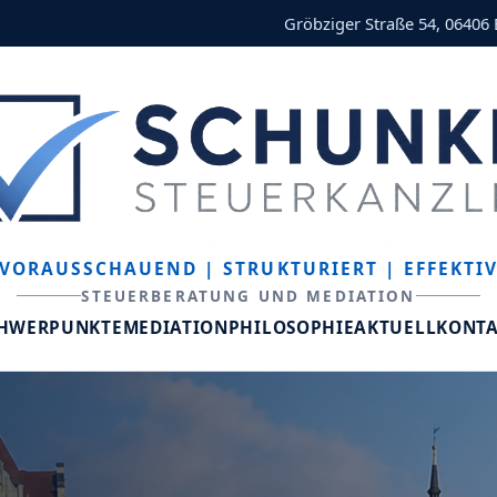
Gröbziger Straße 54, 06406
VORAUSSCHAUEND
| STRUKTURIERT
| EFFEKTI
STEUERBERATUNG UND MEDIATION
CHWERPUNKTE
MEDIATION
PHILOSOPHIE
AKTUELL
KONT