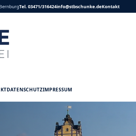
 Bernburg
Tel. 03471/316424
info@stbschunke.de
Kontakt
V
AKT
DATENSCHUTZ
IMPRESSUM