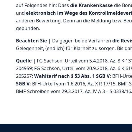
auf Folgendes hin: Dass
die Krankenkasse
die Bonu
und
elektronisch im Wege des Kontrollmeldever
anderen Bewertung. Denn an die Meldung bzw. Beurt
gebunden.
Beachten Sie |
Da gegen beide Verfahren
die Revi
Gelegenheit, (endlich) für Klarheit zu sorgen. Bis d
Quelle |
FG Sachsen, Urteil vom 5.4.2018, Az. 8 K 13
204959; FG Sachsen, Urteil vom 20.9.2018, Az. 6 K 61
205257;
Wahltarif nach § 53 Abs. 1 SGB V:
BFH-Urtei
SGB V:
BFH-Urteil vom 1.6.2016, Az. X R 17/15, BMF-S
BMF-Schreiben vom 29.3.2017, Az. IV A 3 – S 0338/1