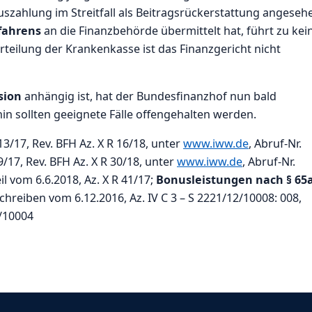
szahlung im Streitfall als Beitragsrückerstattung angeseh
fahrens
an die Finanzbehörde übermittelt hat, führt zu kei
eilung der Krankenkasse ist das Finanzgericht nicht
sion
anhängig ist, hat der Bundesfinanzhof nun bald
ahin sollten geeignete Fälle offengehalten werden.
13/17, Rev. BFH Az. X R 16/18, unter
www.iww.de
, Abruf-Nr.
9/17, Rev. BFH Az. X R 30/18, unter
www.iww.de
, Abruf-Nr.
l vom 6.6.2018, Az. X R 41/17;
Bonusleistungen nach § 65
chreiben vom 6.12.2016, Az. IV C 3 – S 2221/12/10008: 008,
6/10004