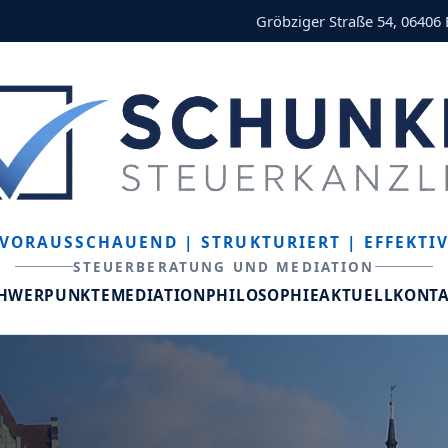
Gröbziger Straße 54, 06406
VORAUSSCHAUEND
| STRUKTURIERT
| EFFEKTI
STEUERBERATUNG UND MEDIATION
CHWERPUNKTE
MEDIATION
PHILOSOPHIE
AKTUELL
KONT