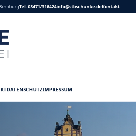
 Bernburg
Tel. 03471/316424
info@stbschunke.de
Kontakt
V
AKT
DATENSCHUTZ
IMPRESSUM