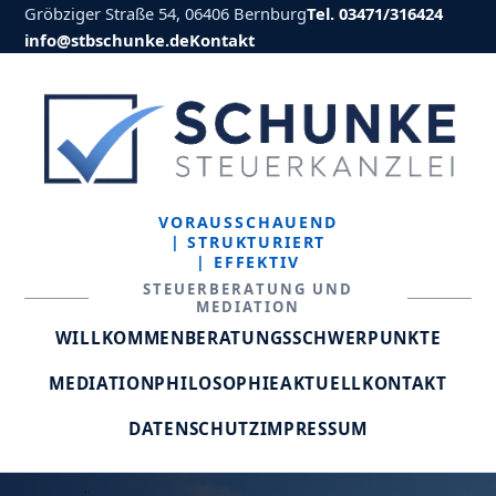
Gröbziger Straße 54, 06406 Bernburg
Tel. 03471/316424
info@stbschunke.de
Kontakt
VORAUSSCHAUEND
| STRUKTURIERT
| EFFEKTIV
STEUERBERATUNG UND
MEDIATION
WILLKOMMEN
BERATUNGSSCHWERPUNKTE
MEDIATION
PHILOSOPHIE
AKTUELL
KONTAKT
DATENSCHUTZ
IMPRESSUM