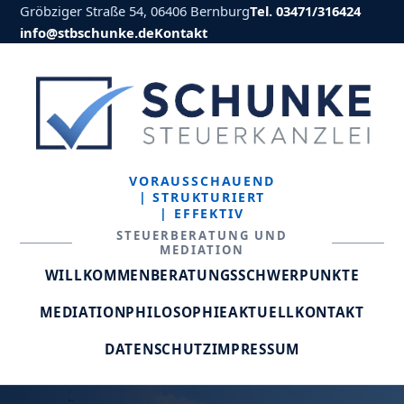
Gröbziger Straße 54, 06406 Bernburg
Tel. 03471/316424
info@stbschunke.de
Kontakt
VORAUSSCHAUEND
| STRUKTURIERT
| EFFEKTIV
STEUERBERATUNG UND
MEDIATION
WILLKOMMEN
BERATUNGSSCHWERPUNKTE
MEDIATION
PHILOSOPHIE
AKTUELL
KONTAKT
DATENSCHUTZ
IMPRESSUM