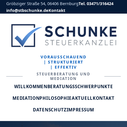
Gröbziger Straße 54, 06406 Bernburg
Tel. 03471/316424
info@stbschunke.de
Kontakt
VORAUSSCHAUEND
| STRUKTURIERT
| EFFEKTIV
STEUERBERATUNG UND
MEDIATION
WILLKOMMEN
BERATUNGSSCHWERPUNKTE
MEDIATION
PHILOSOPHIE
AKTUELL
KONTAKT
DATENSCHUTZ
IMPRESSUM