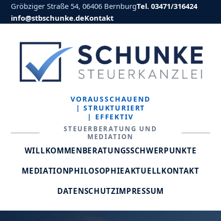
Gröbziger Straße 54, 06406 Bernburg
Tel. 03471/316424
info@stbschunke.de
Kontakt
VORAUSSCHAUEND
| STRUKTURIERT
| EFFEKTIV
STEUERBERATUNG UND
MEDIATION
WILLKOMMEN
BERATUNGSSCHWERPUNKTE
MEDIATION
PHILOSOPHIE
AKTUELL
KONTAKT
DATENSCHUTZ
IMPRESSUM