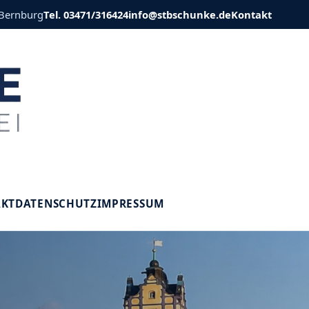
 Bernburg
Tel. 03471/316424
info@stbschunke.de
Kontakt
V
AKT
DATENSCHUTZ
IMPRESSUM