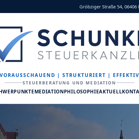
Gröbziger Straße 54, 06406
VORAUSSCHAUEND
| STRUKTURIERT
| EFFEKTI
STEUERBERATUNG UND MEDIATION
CHWERPUNKTE
MEDIATION
PHILOSOPHIE
AKTUELL
KONT