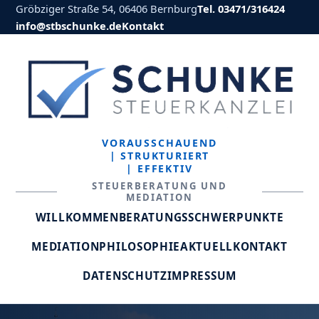
Gröbziger Straße 54, 06406 Bernburg
Tel. 03471/316424
info@stbschunke.de
Kontakt
VORAUSSCHAUEND
| STRUKTURIERT
| EFFEKTIV
STEUERBERATUNG UND
MEDIATION
WILLKOMMEN
BERATUNGSSCHWERPUNKTE
MEDIATION
PHILOSOPHIE
AKTUELL
KONTAKT
DATENSCHUTZ
IMPRESSUM