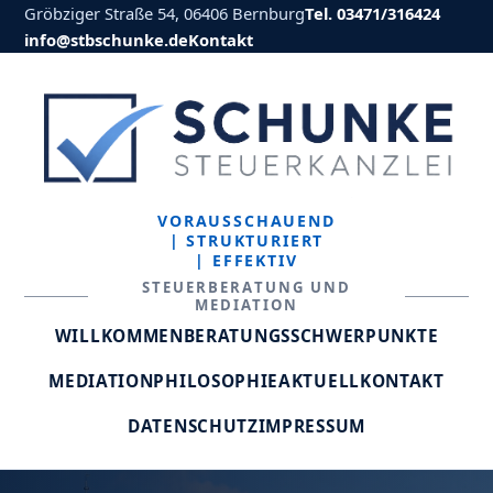
Gröbziger Straße 54, 06406 Bernburg
Tel. 03471/316424
info@stbschunke.de
Kontakt
VORAUSSCHAUEND
| STRUKTURIERT
| EFFEKTIV
STEUERBERATUNG UND
MEDIATION
WILLKOMMEN
BERATUNGSSCHWERPUNKTE
MEDIATION
PHILOSOPHIE
AKTUELL
KONTAKT
DATENSCHUTZ
IMPRESSUM