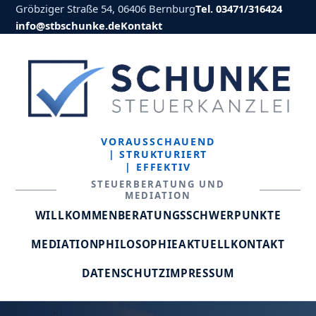
Gröbziger Straße 54, 06406 Bernburg
Tel. 03471/316424
info@stbschunke.de
Kontakt
VORAUSSCHAUEND
| STRUKTURIERT
| EFFEKTIV
STEUERBERATUNG UND
MEDIATION
WILLKOMMEN
BERATUNGSSCHWERPUNKTE
MEDIATION
PHILOSOPHIE
AKTUELL
KONTAKT
DATENSCHUTZ
IMPRESSUM