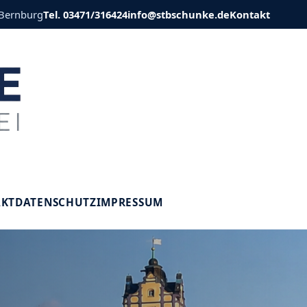
 Bernburg
Tel. 03471/316424
info@stbschunke.de
Kontakt
V
AKT
DATENSCHUTZ
IMPRESSUM