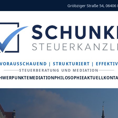
Gröbziger Straße 54, 06406
VORAUSSCHAUEND
| STRUKTURIERT
| EFFEKTI
STEUERBERATUNG UND MEDIATION
CHWERPUNKTE
MEDIATION
PHILOSOPHIE
AKTUELL
KONT