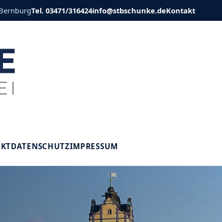
 Bernburg
Tel. 03471/316424
info@stbschunke.de
Kontakt
V
AKT
DATENSCHUTZ
IMPRESSUM