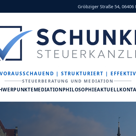
Gröbziger Straße 54, 06406
VORAUSSCHAUEND
| STRUKTURIERT
| EFFEKTI
STEUERBERATUNG UND MEDIATION
CHWERPUNKTE
MEDIATION
PHILOSOPHIE
AKTUELL
KONT