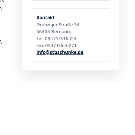
as
n
Kontakt
Gröbziger Straße 54
06406 Bernburg
Tel. 03471/316424
t,
Fax 03471/626271
info@stbschunke.de