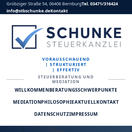
Gröbziger Straße 54, 06406 Bernburg
Tel. 03471/316424
info@stbschunke.de
Kontakt
VORAUSSCHAUEND
| STRUKTURIERT
| EFFEKTIV
STEUERBERATUNG UND
MEDIATION
WILLKOMMEN
BERATUNGSSCHWERPUNKTE
MEDIATION
PHILOSOPHIE
AKTUELL
KONTAKT
DATENSCHUTZ
IMPRESSUM