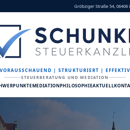
Gröbziger Straße 54, 06406
VORAUSSCHAUEND
| STRUKTURIERT
| EFFEKTI
STEUERBERATUNG UND MEDIATION
CHWERPUNKTE
MEDIATION
PHILOSOPHIE
AKTUELL
KONT