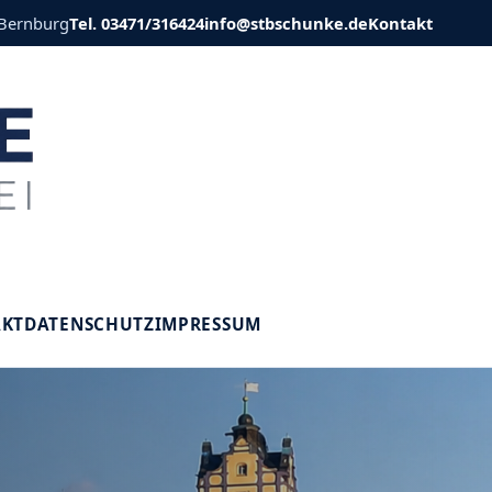
 Bernburg
Tel. 03471/316424
info@stbschunke.de
Kontakt
V
AKT
DATENSCHUTZ
IMPRESSUM