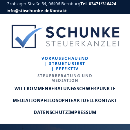
Gröbziger Straße 54, 06406 Bernburg
Tel. 03471/316424
info@stbschunke.de
Kontakt
VORAUSSCHAUEND
| STRUKTURIERT
| EFFEKTIV
STEUERBERATUNG UND
MEDIATION
WILLKOMMEN
BERATUNGSSCHWERPUNKTE
MEDIATION
PHILOSOPHIE
AKTUELL
KONTAKT
DATENSCHUTZ
IMPRESSUM