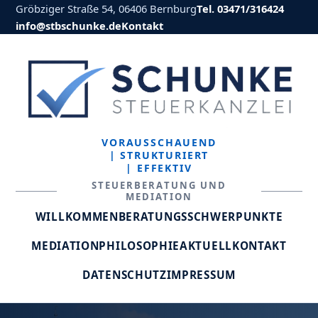
Gröbziger Straße 54, 06406 Bernburg
Tel. 03471/316424
info@stbschunke.de
Kontakt
VORAUSSCHAUEND
| STRUKTURIERT
| EFFEKTIV
STEUERBERATUNG UND
MEDIATION
WILLKOMMEN
BERATUNGSSCHWERPUNKTE
MEDIATION
PHILOSOPHIE
AKTUELL
KONTAKT
DATENSCHUTZ
IMPRESSUM