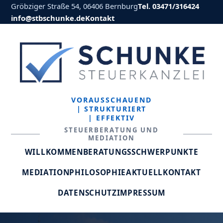
Gröbziger Straße 54, 06406 Bernburg
Tel. 03471/316424
info@stbschunke.de
Kontakt
VORAUSSCHAUEND
| STRUKTURIERT
| EFFEKTIV
STEUERBERATUNG UND
MEDIATION
WILLKOMMEN
BERATUNGSSCHWERPUNKTE
MEDIATION
PHILOSOPHIE
AKTUELL
KONTAKT
DATENSCHUTZ
IMPRESSUM