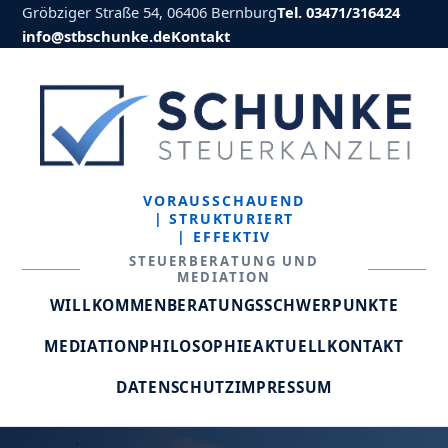
Gröbziger Straße 54, 06406 Bernburg
Tel. 03471/316424
info@stbschunke.de
Kontakt
VORAUSSCHAUEND
| STRUKTURIERT
| EFFEKTIV
STEUERBERATUNG UND
MEDIATION
WILLKOMMEN
BERATUNGSSCHWERPUNKTE
MEDIATION
PHILOSOPHIE
AKTUELL
KONTAKT
DATENSCHUTZ
IMPRESSUM