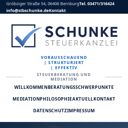
Gröbziger Straße 54, 06406 Bernburg
Tel. 03471/316424
info@stbschunke.de
Kontakt
VORAUSSCHAUEND
| STRUKTURIERT
| EFFEKTIV
STEUERBERATUNG UND
MEDIATION
WILLKOMMEN
BERATUNGSSCHWERPUNKTE
MEDIATION
PHILOSOPHIE
AKTUELL
KONTAKT
DATENSCHUTZ
IMPRESSUM