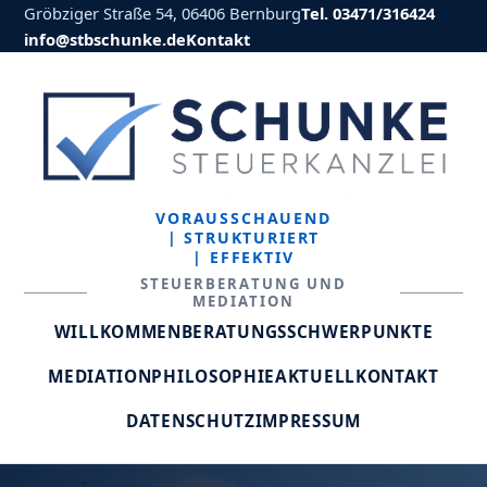
Gröbziger Straße 54, 06406 Bernburg
Tel. 03471/316424
info@stbschunke.de
Kontakt
VORAUSSCHAUEND
| STRUKTURIERT
| EFFEKTIV
STEUERBERATUNG UND
MEDIATION
WILLKOMMEN
BERATUNGSSCHWERPUNKTE
MEDIATION
PHILOSOPHIE
AKTUELL
KONTAKT
DATENSCHUTZ
IMPRESSUM