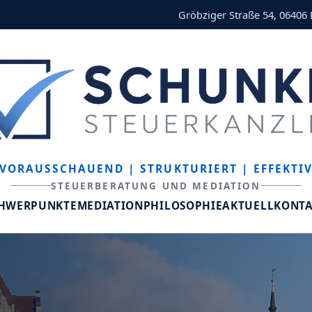
Gröbziger Straße 54, 06406
VORAUSSCHAUEND
| STRUKTURIERT
| EFFEKTI
STEUERBERATUNG UND MEDIATION
CHWERPUNKTE
MEDIATION
PHILOSOPHIE
AKTUELL
KONT