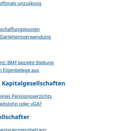
oftmals unzulässig
Anschaffungskosten
n Darlehensverwendung
nz: BMF bezieht Stellung
h Eigenbelege aus
 Kapitalgesellschaften
eines Pensionsverzichts
eitslohn oder vGA?
llschafter
besteuermessbetrags