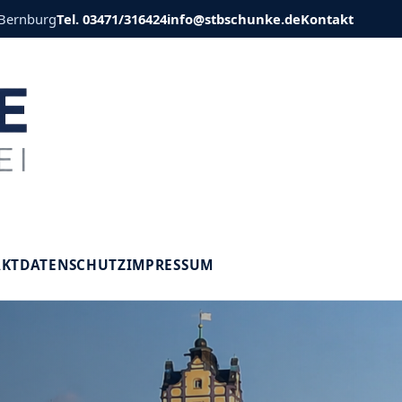
 Bernburg
Tel. 03471/316424
info@stbschunke.de
Kontakt
V
AKT
DATENSCHUTZ
IMPRESSUM