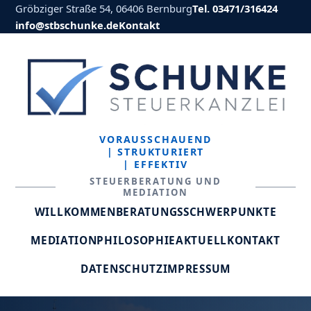
Gröbziger Straße 54, 06406 Bernburg
Tel. 03471/316424
info@stbschunke.de
Kontakt
VORAUSSCHAUEND
| STRUKTURIERT
| EFFEKTIV
STEUERBERATUNG UND
MEDIATION
WILLKOMMEN
BERATUNGSSCHWERPUNKTE
MEDIATION
PHILOSOPHIE
AKTUELL
KONTAKT
DATENSCHUTZ
IMPRESSUM