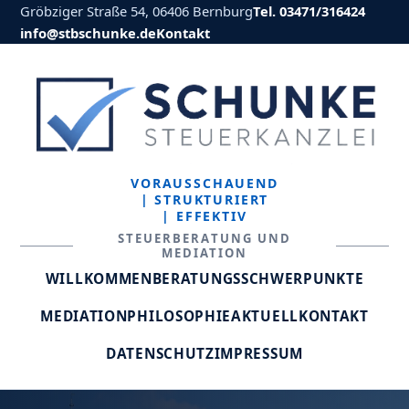
Gröbziger Straße 54, 06406 Bernburg
Tel. 03471/316424
info@stbschunke.de
Kontakt
VORAUSSCHAUEND
| STRUKTURIERT
| EFFEKTIV
STEUERBERATUNG UND
MEDIATION
WILLKOMMEN
BERATUNGSSCHWERPUNKTE
MEDIATION
PHILOSOPHIE
AKTUELL
KONTAKT
DATENSCHUTZ
IMPRESSUM