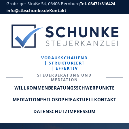
Gröbziger Straße 54, 06406 Bernburg
Tel. 03471/316424
info@stbschunke.de
Kontakt
VORAUSSCHAUEND
| STRUKTURIERT
| EFFEKTIV
STEUERBERATUNG UND
MEDIATION
WILLKOMMEN
BERATUNGSSCHWERPUNKTE
MEDIATION
PHILOSOPHIE
AKTUELL
KONTAKT
DATENSCHUTZ
IMPRESSUM