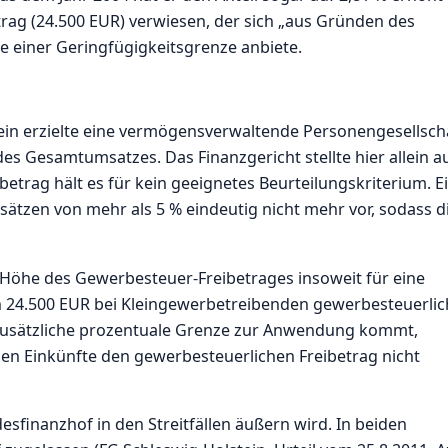
ag (24.500 EUR) verwiesen, der sich „aus Gründen des
einer Geringfügigkeitsgrenze anbiete.
tein erzielte eine vermögensverwaltende Personengesellsch
s Gesamtumsatzes. Das Finanzgericht stellte hier allein a
etrag hält es für kein geeignetes Beurteilungskriterium. E
sätzen von mehr als 5 % eindeutig nicht mehr vor, sodass d
 Höhe des Gewerbesteuer-Freibetrages insoweit für eine
n 24.500 EUR bei Kleingewerbetreibenden gewerbesteuerlic
 zusätzliche prozentuale Grenze zur Anwendung kommt,
chen Einkünfte den gewerbesteuerlichen Freibetrag nicht
sfinanzhof in den Streitfällen äußern wird. In beiden