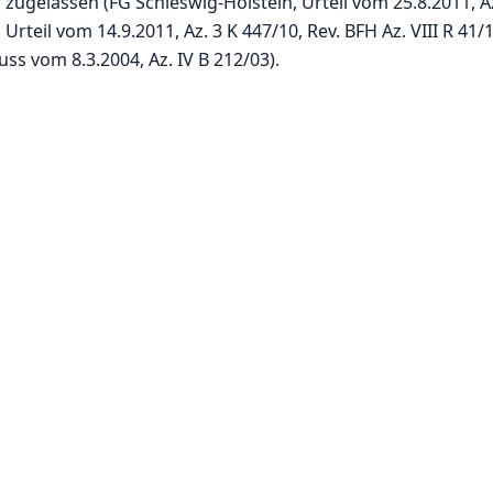
ugelassen (FG Schleswig-Holstein, Urteil vom 25.8.2011, A
Urteil vom 14.9.2011, Az. 3 K 447/10, Rev. BFH Az. VIII R 41/1
uss vom 8.3.2004, Az. IV B 212/03).