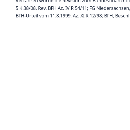
Verfahren wurde die Revision zum Bundesfinanzhof z
5 K 38/08, Rev. BFH Az. IV R 54/11; FG Niedersachsen, 
BFH-Urteil vom 11.8.1999, Az. XI R 12/98; BFH, Beschl