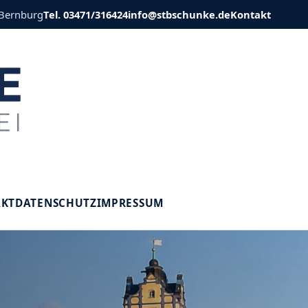
 Bernburg
Tel. 03471/316424
info@stbschunke.de
Kontakt
V
AKT
DATENSCHUTZ
IMPRESSUM