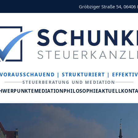
Gröbziger Straße 54, 06406
VORAUSSCHAUEND
| STRUKTURIERT
| EFFEKTI
STEUERBERATUNG UND MEDIATION
CHWERPUNKTE
MEDIATION
PHILOSOPHIE
AKTUELL
KONT