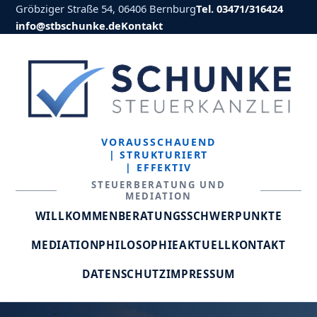
Gröbziger Straße 54, 06406 Bernburg
Tel. 03471/316424
info@stbschunke.de
Kontakt
VORAUSSCHAUEND
| STRUKTURIERT
| EFFEKTIV
STEUERBERATUNG UND
MEDIATION
WILLKOMMEN
BERATUNGSSCHWERPUNKTE
MEDIATION
PHILOSOPHIE
AKTUELL
KONTAKT
DATENSCHUTZ
IMPRESSUM