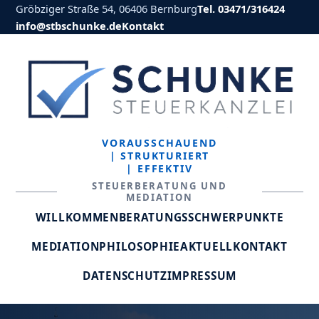
Gröbziger Straße 54, 06406 Bernburg
Tel. 03471/316424
info@stbschunke.de
Kontakt
VORAUSSCHAUEND
| STRUKTURIERT
| EFFEKTIV
STEUERBERATUNG UND
MEDIATION
WILLKOMMEN
BERATUNGSSCHWERPUNKTE
MEDIATION
PHILOSOPHIE
AKTUELL
KONTAKT
DATENSCHUTZ
IMPRESSUM