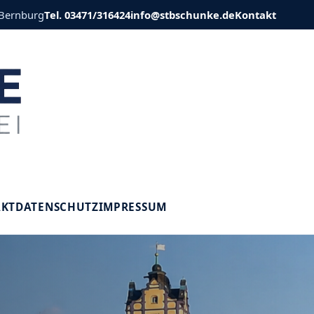
 Bernburg
Tel. 03471/316424
info@stbschunke.de
Kontakt
V
AKT
DATENSCHUTZ
IMPRESSUM