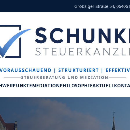
Gröbziger Straße 54, 06406
VORAUSSCHAUEND
| STRUKTURIERT
| EFFEKTI
STEUERBERATUNG UND MEDIATION
CHWERPUNKTE
MEDIATION
PHILOSOPHIE
AKTUELL
KONT