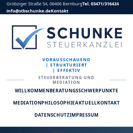
Gröbziger Straße 54, 06406 Bernburg
Tel. 03471/316424
info@stbschunke.de
Kontakt
VORAUSSCHAUEND
| STRUKTURIERT
| EFFEKTIV
STEUERBERATUNG UND
MEDIATION
WILLKOMMEN
BERATUNGSSCHWERPUNKTE
MEDIATION
PHILOSOPHIE
AKTUELL
KONTAKT
DATENSCHUTZ
IMPRESSUM