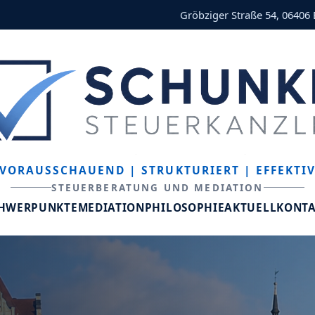
Gröbziger Straße 54, 06406
VORAUSSCHAUEND
| STRUKTURIERT
| EFFEKTI
STEUERBERATUNG UND MEDIATION
CHWERPUNKTE
MEDIATION
PHILOSOPHIE
AKTUELL
KONT