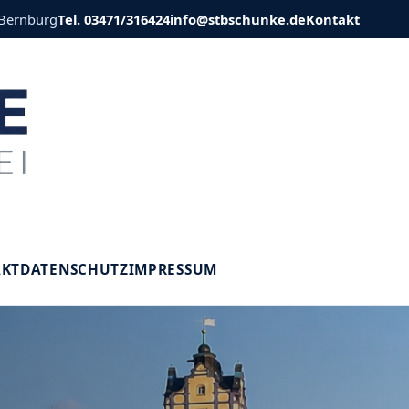
 Bernburg
Tel. 03471/316424
info@stbschunke.de
Kontakt
V
AKT
DATENSCHUTZ
IMPRESSUM