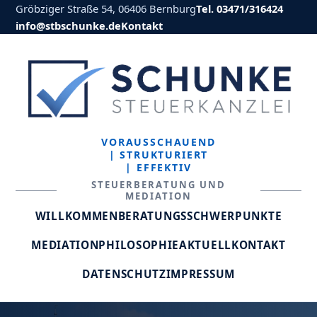
Gröbziger Straße 54, 06406 Bernburg
Tel. 03471/316424
info@stbschunke.de
Kontakt
VORAUSSCHAUEND
| STRUKTURIERT
| EFFEKTIV
STEUERBERATUNG UND
MEDIATION
WILLKOMMEN
BERATUNGSSCHWERPUNKTE
MEDIATION
PHILOSOPHIE
AKTUELL
KONTAKT
DATENSCHUTZ
IMPRESSUM