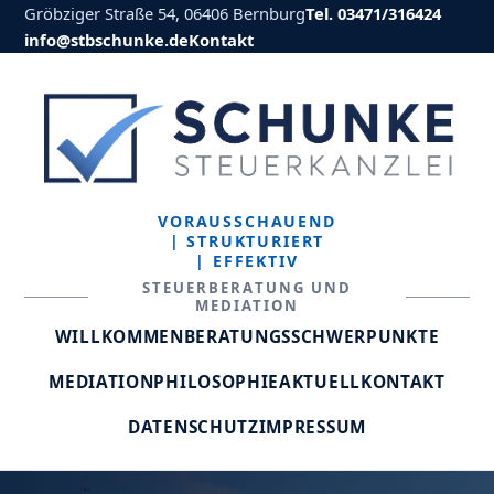
Gröbziger Straße 54, 06406 Bernburg
Tel. 03471/316424
info@stbschunke.de
Kontakt
VORAUSSCHAUEND
| STRUKTURIERT
| EFFEKTIV
STEUERBERATUNG UND
MEDIATION
WILLKOMMEN
BERATUNGSSCHWERPUNKTE
MEDIATION
PHILOSOPHIE
AKTUELL
KONTAKT
DATENSCHUTZ
IMPRESSUM